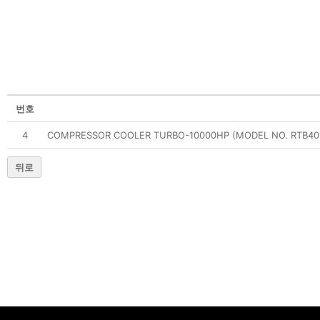
번호
4
COMPRESSOR COOLER TURBO-10000HP (MODEL NO. RTB40
뒤로