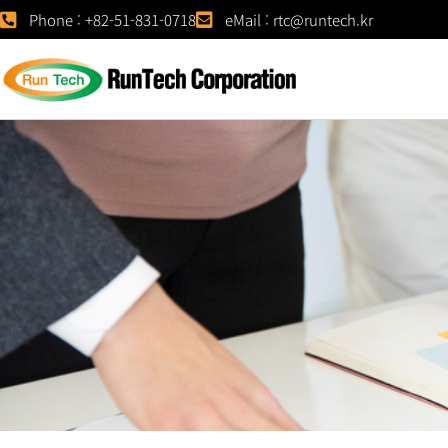
Phone : +82-51-831-0718
eMail : rtc@runtech.kr