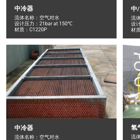
中冷器
中
流体名称：空气对水
流
设计压力：21bar at 150℃
设计
材质：C1220P
材质
氢
中冷器
流
流体名称：空气对水