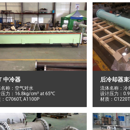
T 中冷器
后冷却器束
体名称：空气对水
流体名称：冷
压力：16.8kg/cm² at 65℃
设计压力：0.97
：C7060T, A1100P
材质：C1220T, 