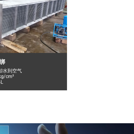
绑
却水到空气
g/cm²
L